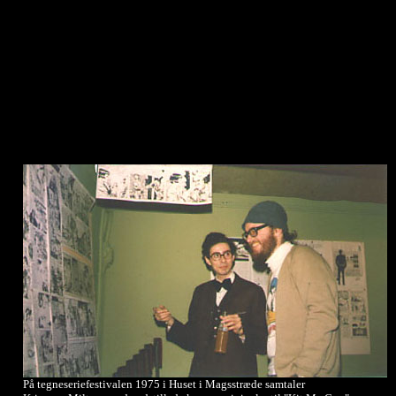
På tegneseriefestivalen 1975 i Huset i Magsstræde samtaler