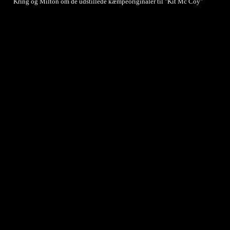
Kring og Milton om de udstillede kæmpeoriginaler til "Kit Mc Coy"