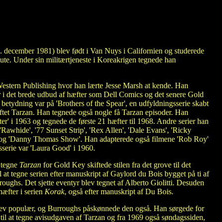
 december 1981) blev født i Van Nuys i Californien og studerede
ute. Under sin militærtjeneste i Koreakrigen tegnede han
 Western Publishing hvor han lærte Jesse Marsh at kende. Han
ler i det brede udbud af hæfter som Dell Comics og det senere Gold
betydning var på 'Brothers of the Spear', en udfyldningsserie skabt
ftet Tarzan. Han tegnede også nogle få Tarzan episoder. Han
r' i 1963 og tegnede de første 21 hæfter til 1968. Andre serier han
'Rawhide', '77 Sunset Strip', 'Rex Allen', 'Dale Evans', 'Ricky
' og 'Danny Thomas Show'. Han adapterede også filmene 'Rob Roy'
sserie var 'Laura Good' i 1960.
 tegne
Tarzan
for Gold Key skiftede stilen fra det grove til det
l at tegne serien efter manuskript af Gaylord du Bois bygget på ti af
oughs. Det sjette eventyr blev tegnet af Alberto Giolitti. Desuden
hæfter i serien
Korak
, også efter manuskript af Du Bois.
lev populær, og Burroughs påskønnede den også. Han sørgede for
til at tegne avisudgaven af Tarzan og fra 1969 også søndagssiden,