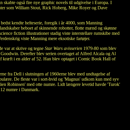
n skabte også fire nye graphic novels til udgivelse i Europa. I
enter som William Stout, Rick Hoberg, Mike Royer og Dave
dst kendte helteserie, foregik i år 4000, som Manning
bylandskaber beboet af skinnende robotter, flotte mænd og skønne
ience fiction illustrationer stadig viste interstellare rumskibe med
erdenskrig viste Manning mere eksotiske fartøjer.
de var at skrive og tegne
Star Wars avisserien
1979-80 som blev
 Goodwin. Derefter blev serien overtaget af Alfred Alcala og Al
kræft i en alder af 52. Han blev optaget i Comic Book Hall of
rne fra Dell i slutningen af 1960erne blev med undtagelse af
opulære. De fleste var i sort-hvid og 'Magnus' udkom kun med syv
en Robinsen' med otte numre. Lidt længere levetid havde 'Turok'
s 12 numre i Danmark.