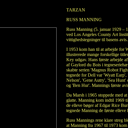
TARZAN
RUSS MANNING
Russ Manning (5. januar 1929 – 1.
ved Los Angeles County Art Instit
vittighedstegninger til basens avis.
I 1953 kom han til at arbejde for
illustrerede mange forskellige tit
Key udgav. Hans første arbejde af 
af Gaylord du Bois i tegneseriehæ
skabte serien 'Magnus Robot Fighte
tegnede for Dell var 'Wyatt Earp', 
Nelson', 'Gene Autry', 'Sea Hunt
og 'Ben Hur'. Mannings første avi
Da Marsh i 1965 stoppede med at
glatte. Manning kom indtil 1969 ti
de elleve bøger af Edgar Rice Burr
tegnede Manning de første elleve 
Russ Mannings rene klare streg b
at Manning fra 1967 til 1973 kom 