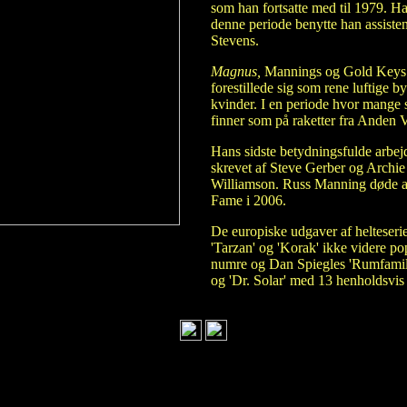
som han fortsatte med til 1979. Ha
denne periode benytte han assist
Stevens.
Magnus,
Mannings og Gold Keys be
forestillede sig som rene luftige 
kvinder. I en periode hvor mange sc
finner som på raketter fra Anden V
Hans sidste betydningsfulde arbej
skrevet af Steve Gerber og Archie
Williamson. Russ Manning døde af 
Fame i 2006.
De europiske udgaver af helteserie
'Tarzan' og 'Korak' ikke videre p
numre og Dan Spiegles 'Rumfamili
og 'Dr. Solar' med 13 henholdsvi