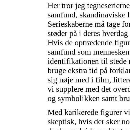
Her tror jeg tegneserierne
samfund, skandinaviske l
Serieskaberne må tage fo
støder på i deres hverda
Hvis de optrædende figure
samfund som menneskene v
identifikationen til ste
bruge ekstra tid på forkl
sig nøje med i film, litte
vi supplere med det overd
og symbolikken samt brug
Med karikerede figurer vi
skeptisk, hvis der sker n