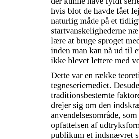
der kunne have fyldt seri
hvis blot de havde fået le
naturlig måde på et tidlig
startvanskelighederne næs
lære at bruge sproget med
inden man kan nå ud til e
ikke blevet lettere med 
Dette var en række teore
tegneseriemediet. Desude
traditionsbestemte fakto
drejer sig om den indskr
anvendelsesområde, som h
opfattelsen af udtryksfor
publikum et indsnævret sy