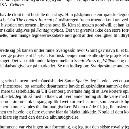
 USA,
Critters.
vde clout til at beslutte den slags. Han påskønnede europæiske tegne
gschef fra
The comics Journal
på målstregen fra en truende konkurs ved 
 historien om tornen i løvens pote fik Kim så megen goodwill, at han
er skulle udgives på
Fantagraphics
. Det var givetvis ikke den store for
rhelte, men mange tegneserieskabere nød godt af den kærlighed til udt
ede sig på banen under mine Sverigesår, hvor Gnuff gav navn til et bl
 Sverige prøvede at få søsat. En finsk pengemand skulle støtte projektet
l noget. Det var midt under krigen mellem
Semic Press
og
Williams
og de
riebladsudgivelser på markedet. Se mit indlæg om Sverigesårene anders
jeg selv chancen med månedsbladet
Søren Spætte
. Jeg havde lavet et p
or Interpresse, og samarbejdspartnerne havde pligtskyldigst samtrykt d
mere til serieblade, så Ulf Granberg overtalte mig til at lave kortere e
sbladet. Jeg fik så med i aftalen, at hvert andet bidrag skulle være med
lserne i ørerne nok engang og fik lavet kortere historier, som tematisk h
senere kunne samles til albumudgivelser. På den måde fik jeg finansiere
en tro havde jeg flere eventyr klar da bladet lukkede. Nogle af dem k
e klare sig med den danske albumudgivelse.
ummene var vist ingen stor forretning, og jeg tror den sidste royalty jeg