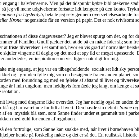
n
engang i halvfemserne. Men på det tidspunkt købte bibliotekerne stad
 så jeg vil mene udgivelserne fortsatte lidt længere på den konto. Trykn
æmonen fra Dysterdyb
, betalte jeg selv gennem oversættelsesarbejde fo
 eller Kroner
nogensinde får en version på papir. Det er nok tvivlsomt 
scinationen af disse dragevæsner? Jeg er blevet spurgt om det, og for d
mmer af Familien Gnuff gælder det, at de på en måde føler sig som f
 at friste tilværelsen i et samfund, hvor en vis grad af normalitet hersk
 skjuler vingerne til daglig og det med at spy ild er meget upassende. D
er anderledes, en inspiration som vist ligger naturligt for mig.
lte mig engang, at jeg var en tilbageholdende, socialt set lidt sky person
rukket og i grunden følte mig som en besøgende fra en anden planet, so
 Jorden med forundring og med en følelse af afstand til livet og tilværel
ange år i min ungdom, men heldigvis formåede jeg langt om længe at s
 isolation.
t livtag med dragerne ikke overstået. Jeg har nemlig også en anden dr
 blå og har været ude for lidt af hvert. Den havde sin debut i
Sanne og 
af en mystisk blå sten, som Sanne finder under et gammelt træ i parke
rukken med guld for enden af regnbuen.
 så den fortrolige, som Sanne kan snakke med, når livet i børnehaven bli
hjælper hende på forskellig måde og det er så det. En realistisk historie