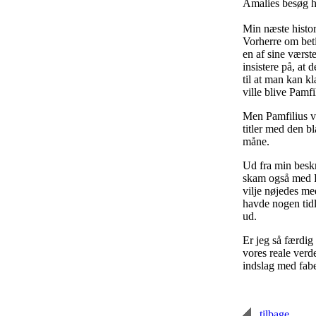
Amalies besøg ho
Min næste histo
Vorherre om beti
en af sine værst
insistere på, at 
til at man kan kl
ville blive Pamfi
Men Pamfilius vil
titler med den b
måne.
Ud fra min beskr
skam også med P
vilje nøjedes me
havde nogen tidli
ud.
Er jeg så færdig
vores reale verde
indslag med fabe
tilbage