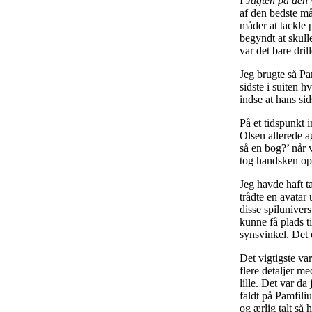
I
Jagten på den 
af den bedste må
måder at tackle 
begyndt at skull
var det bare dril
Jeg brugte så Pa
sidste i suiten h
indse at hans si
På et tidspunkt 
Olsen allerede 
så en bog?’ når 
tog handsken op
Jeg havde haft t
trådte en avatar
disse spilunivers
kunne få plads ti
synsvinkel. Det e
Det vigtigste var
flere detaljer me
lille. Det var da
faldt på Pamfiliu
og ærlig talt så 