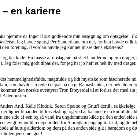
 – en karierre
traks hjemme da Inger Holst godkendte min ansøgning om optagelse i
Fo
kyttelse
. Jeg havde spurgt Per Sanderhage om det, for han havde et link
l den forening. Hvordan havde jeg kunnet misse dens eksistens?
nd og tjekkede. En masse af opslagene på sitet handler netop om drager, 
i. Jeg føler mig godt tilpas der, for jeg har jo haft et helt liv med drage
v det hemmelighedsfulde, magtfulde og lidt mystiske som fascinerede mi
lam, som havde sin rede i et pas på en ø, Ramashanka, der hele tiden lig
l kommer den norske eventyrer Tron Dreyerdal til at forlise der med sin 
af Aftenposten.
nders And, Kalle Klodrik, Søren Spætte og Gnuff dertil i rækkefølge
er ligner hinanden til forveksling, og ved at balancere en kur af de al
en ene side af øen og så vand fra ungdommens kilde på den anden side 
 et evigt liv indtil redeperioden for Storeglam engang trak ud, og de b
 døde af hurtig alderdom og dem på den anden side gik i barndom og dø
et hulen jenseme igen!