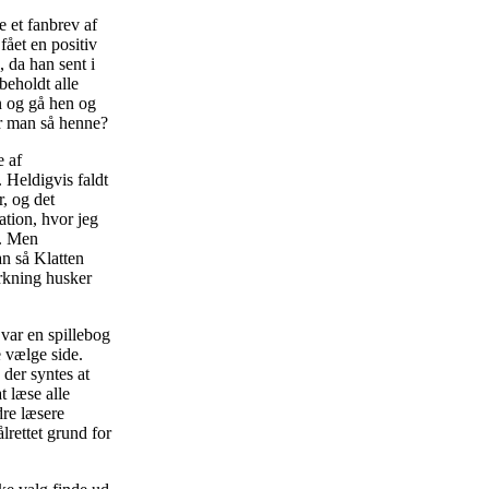
 et fanbrev af
fået en positiv
, da han sent i
beholdt alle
n og gå hen og
ar man så henne?
e af
 Heldigvis faldt
, og det
ation, hvor jeg
u. Men
n så Klatten
rkning husker
 var en spillebog
e vælge side.
 der syntes at
t læse alle
dre læsere
rettet grund for