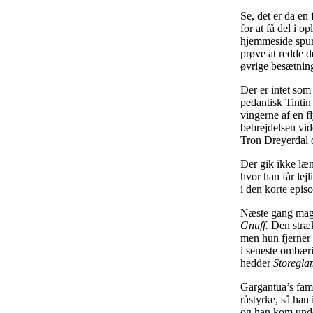
Se, det er da en 
for at få del i 
hjemmeside spurg
prøve at redde d
øvrige besætning
Der er intet so
pedantisk Tintin
vingerne af en f
bebrejdelsen vid
Tron Dreyerdal o
Der gik ikke læ
hvor han får lej
i den korte epis
Næste gang magtm
Gnuff.
Den stræk
men hun fjerner
i seneste ombæri
hedder
Storegla
Gargantua’s fam
råstyrke, så han
og han kom under