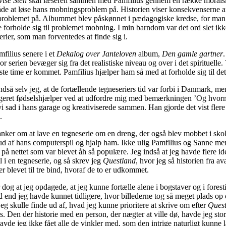
vise Sten
skal læseren sammen med Pamfilius gennem en række moralsk
de at løse hans mobningsproblem på. Historien viser konsekvenserne af
problemet på. Albummet blev påskønnet i pædagogiske kredse, for man 
e forholde sig til problemet mobning. I min barndom var det ord slet ik
lerier, som man forventedes at finde sig i.
mfilius senere i et
Dekalog over Janteloven
album,
Den gamle gartner
.
vor serien bevæger sig fra det realistiske niveau og over i det spirituelle.
dste time er kommet. Pamfilius hjælper ham så med at forholde sig til de
indså selv jeg, at de fortællende tegneseriers tid var forbi i Danmark, m
ageret fødselshjælper ved at udfordre mig med bemærkningen ’Og hvor
vi sad i hans garage og kreativiserede sammen. Han gjorde det vist fler
.
anker om at lave en tegneserie om en dreng, der også blev mobbet i sko
 ud af hans computerspil og hjalp ham. Ikke ulig Pamfilius og Sanne men
 på nettet som var blevet åh så populære. Jeg indså at jeg havde flere id
l i en tegneserie, og så skrev jeg
Questland
, hvor jeg så historien fra av
r blevet til tre bind, hvoraf de to er udkommet.
 dog at jeg opdagede, at jeg kunne fortælle alene i bogstaver og i foresti
d end jeg havde kunnet tidligere, hvor billederne tog så meget plads op o
 jeg skulle finde ud af, hvad jeg kunne prioritere at skrive om efter
Quest
s. Den der historie med en person, der nægter at ville dø, havde jeg stor
havde jeg ikke fået alle de vinkler med, som den intrige naturligt kunne l