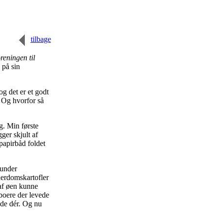
tilbage
reningen til
 på sin
og det er et godt
r. Og hvorfor så
g. Min første
ger skjult af
papirbåd foldet
 under
derdomskartofler
af øen kunne
eboere der levede
de dér. Og nu