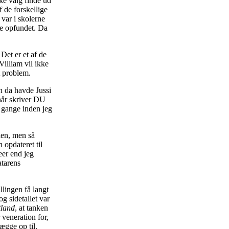
e valg finde ud
 de forskellige
var i skolerne
ke opfundet. Da
 Det er et af de
 Villiam vil ikke
t problem.
en da havde Jussi
når skriver DU
e gange inden jeg
len, men så
 opdateret til
eer end jeg
atarens
llingen få langt
g sidetallet var
land
, at tanken
 veneration for,
ægge op til.