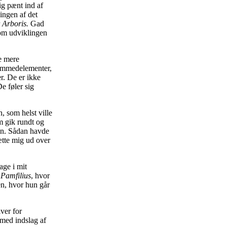
ig pænt ind af
ingen af det
r
Arboris.
Gad
som udviklingen
e mere
remmedelementer,
er. De er ikke
e føler sig
, som helst ville
m gik rundt og
sen. Sådan havde
ætte mig ud over
age i mit
Pamfilius
, hvor
n, hvor hun går
ver for
 med indslag af