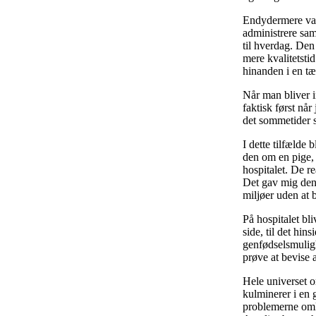
Endydermere var 
administrere sam
til hverdag. Den
mere kvalitetst
hinanden i en t
Når man bliver i
faktisk først når
det sommetider s
I dette tilfælde
den om en pige,
hospitalet. De r
Det gav mig den 
miljøer uden at 
På hospitalet bl
side, til det hin
genfødselsmulig
prøve at bevise a
Hele universet o
kulminerer i en 
problemerne omkr