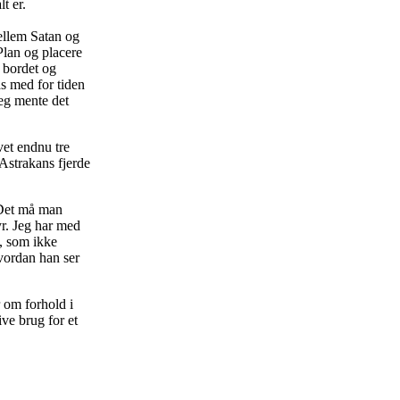
t er.
ellem Satan og
Plan og placere
 bordet og
ås med for tiden
jeg mente det
vet endnu tre
 Astrakans fjerde
 Det må man
r. Jeg har med
e, som ikke
hvordan han ser
 om forhold i
ive brug for et