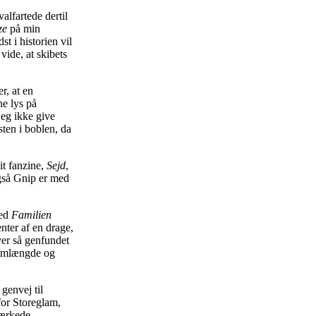
alfartede dertil
ze
på min
t i historien vil
vide, at skibets
, at en
e lys på
jeg ikke give
sten i boblen, da
t fanzine,
Sejd
,
Også Gnip er med
med
Familien
ter af en drage,
er så genfundet
lbumlængde og
genvej til
for Storeglam,
mærkede