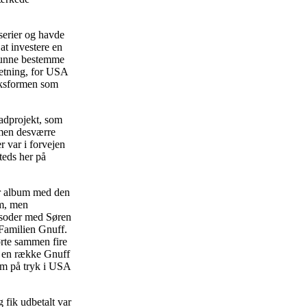
serier og havde
at investere en
 kunne bestemme
retning, for USA
ryksformen som
adprojekt, som
 men desværre
r var i forvejen
teds her på
ar album med den
em, men
pisoder med Søren
 Familien Gnuff.
ørte sammen fire
t en række Gnuff
om på tryk i USA
 fik udbetalt var