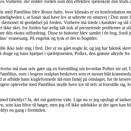
s Vorherre, der redder Jorden som den effektive sjæleskole den trods al
rie med Pamfilius blev
Rosas baby
, hvor klimaks er en konfrontation m
meligheden i, at Satan skal have lov at udnytte en smutvej i Den store 
e dæmoner til genfødsel på Jorden. Vorherre må træde i karakter og slå i
det ikke sker, for Jorden har ærlig talt nok af presserende problemer at sl
are dén ekstra udfordring. Disse to historier blev samlet i én bog, fordi 
lius’ svanesang. På engelsk og tysk er det to bogtitler.
le ikke lade mig i fred. Der er nu gået nogle år, og jeg har faktisk skre
lå drage og hans hjælper i sjæletjenesten, Pollux, den grønne altryde fra
ivelse må man selv gøre sig en forestilling om hvordan Pollux ser ud.
amfilius, som i bogens realplan beskrives som et nusset blåt krammedy
d at afbilde hans kugleformede tid-rum fartøj på omslaget, for de læser
gere oplevelse med Pamfilius skulle have lov til selv at forestille sig, 
 med fabeldyr? Ja, det må guderne vide. Lige nu er jeg opslugt af tanker
n, som kan blive til bøger, men jeg vil ikke udelukke at der igen kan bl
ldyr en gang i fremtiden.