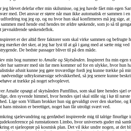
jeg blevet delefar efter min skilsmisse, og jeg havde fået min egen San
vær med. Det ansvar er større når man ikke automatisk er sammen i en 
 udfordring tog jeg op, og nu hvor hun skal konfirmeres må jeg sige, at j
id sammen med hende end hendes tre ældre søskende, som jo så til geng
æt jævnaldrende søskendeflok.
nspireret er der altid flere faktorer som skal virke sammen og befrugte 
 jeg mærker det sker, at jeg har lyst til at gå i gang med at sætte mig ved 
trygende. De bedste passager bliver til på den måde.
 blev min bog nummer to
Amalie og Skytsånden
. Inspireret fra min egen 
 der har samvær med sin far men kommer ud for en ulykke, hvor hun h
ealistiske afsnit kunne jeg gøre troværdige fordi jeg kunne trække på min
nødvendige udtryksmæssige selvsikkerhed, så jeg senere kunne beskriv
behøve at trække på noget selvoplevet.
iver Amalie opsøgt af skytsånden Pamfilius, som skal føre hendes sjæl 
sidige, den syvende himmel, hvor hendes sjæl skal stille sig i kø til næste
hed. Lige som Villiam brokker hun sig gevaldigt over den skæbne, og 
t hans mission er berettiget, noget han får utroligt svært ved.
mkring sjælevandring og genfødsel inspirerede mig til talrige finurlige 
gudekonference på rumstationen Limbo, hvor universets guder må samles
ing et sjæleoprør på kosmisk plan. Det vil ikke undre nogen, at det bl