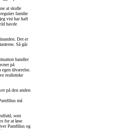
ne at skulle
regulær familie
eg vist har haft
æld havde
hinanden. Det er
tasterne. Så går
situation handler
avner på
 egen tilværelse.
e realistiske
over på den anden
Pamfilius må
indfald, som
 for at løse
iver Pamfilius og