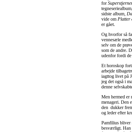
for
Superstjerne
tegneseriealbum,
sidste album
, D
vide om
Platter
er gået.
Og hvorfor så fa
vennesæle medle
selv om de prøver
som de andre. De
udenfor fordi de 
Et horoskop forta
arbejde tilbaget
iagttog livet på
jeg det også i m
denne selvskabte
Men hermed er mi
menageri. Den er
den dukker frem 
og leder efter k
Pamfilius bliver
besværligt. Han 