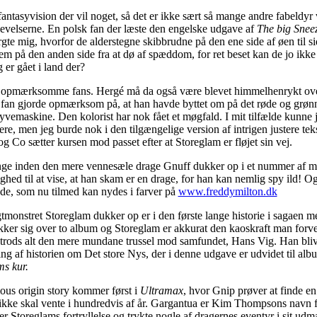
fantasyvision der vil noget, så det er ikke sært så mange andre fabeldyr v
oplevelserne. En polsk fan der læste den engelske udgave af
The big Snee
te mig, hvorfor de alderstegne skibbrudne på den ene side af øen til sids
em på den anden side fra at dø af spæddom, for ret beset kan de jo ikke 
 er gået i land der?
m opmærksomme fans. Hergé må da også være blevet himmelhenrykt over
 fan gjorde opmærksom på, at han havde byttet om på det røde og grønn
lyvemaskine. Den kolorist har nok fået et møgfald. I mit tilfælde kunne 
ere, men jeg burde nok i den tilgængelige version af intrigen justere tek
g Co sætter kursen mod passet efter at Storeglam er fløjet sin vej.
nge inden den mere vennesæle drage Gnuff dukker op i et nummer af mi
lighed til at vise, at han skam er en drage, for han kan nemlig spy ild! 
ode, som nu tilmed kan nydes i farver på
www.freddymilton.dk
onstret Storeglam dukker op er i den første lange historie i sagaen 
ker sig over to album og Storeglam er akkurat den kaoskraft man forven
 trods alt den mere mundane trussel mod samfundet, Hans Vig. Han bliv
ng af historien om Det store Nys, der i denne udgave er udvidet til a
ms kur.
ous origin story kommer først i
Ultramax
, hvor Gnip prøver at finde en 
 ikke skal vente i hundredvis af år. Gargantua er Kim Thompsons navn 
 Storeglams fortryllelse og trykte nogle af dragernes eventyr i sit ud