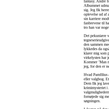
fantasy. Andre f
Albummet udmærke
sig. Jeg fik herr
oplevelse ud af a
sin karriere mod
fanbrevene til h
tro han var noge
Det pekuniære va
tegneserieudgive
den sammen med d
lykkedes da også
klarer mig som p
virkelysten har 
Kommer ’Man mær
jeg, for den er n
Hvad Pamfilius a
eller valgbog. Et
Dem fik jeg lavet
krimimysteriet i
valgmulighederne
fornøjede sig me
søgningen.