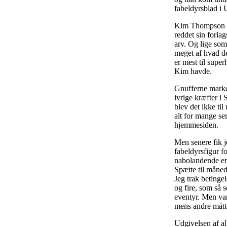
fabeldyrsblad i
Kim Thompson ha
reddet sin forla
arv. Og lige som
meget af hvad d
er mest til supe
Kim havde.
Gnufferne marker
ivrige kræfter i
blev det ikke ti
alt for mange se
hjemmesiden.
Men senere fik 
fabeldyrsfigur f
nabolandende er 
Spætte til måned
Jeg trak betinge
og fire, som så 
eventyr. Men van
mens andre mått
Udgivelsen af alb