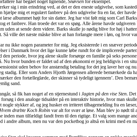
orfattere har begået noget lignende,
Snøvsen
for eksempel.
r sig i min erindring ved, at det er den eneste udgivelse, som kastede
en hjælpe mig et regulært fanbrev på den udgivelse fra en far, der havde 
t læse albummet højt for sin datter. Jeg har vist følt mig som Carl Barks
tog et fanbrev. Han troede det var en spøg. Alle årene havde udgiveren 
am uden at sende dem videre. Barks skulle jo nødig blive for høj i hatte
t. Så ville det næste måske blive at han forlangte mere i løn, og hvor v
r nu ikke nogen parameter for mig. Jeg eksisterede i en snæver period
lser i Danmark hvor det lige kunne løbe rundt for de implicerede parter.
en periode, hvor jeg alene skulle forsørge en familie på seks personer
. Nu hvor bunden er faldet ud af den økonomi er jeg heldigvis i en situ
ensionist uden behov for anstændig betaling for det jeg laver her og n
jeg stadig. Eller som Anders Hjorth Jørgensen allerede bemærkede da ha
ker den fortælleglæde, der skinner så tydeligt igennem’. Den bemæ
emlig sand.
ngår, så fik han noget af en stjernestund i
Jagten på den vise Sten
. Det
 forsøg i den analoge tidsalder på en interaktiv historie, hvor man skull
 nogle stykker af, og jeg husker en irriteret tilbagemelding fra en læser,
Hvem dræbte Koch Robin
var alt for svær at løse. Man blev jo nødt til a
 inden man tilfældigt fandt frem til den rigtige. Et valg som mange an
d i andre album, men nu var den pocketbog jo altså en krimi med en mål