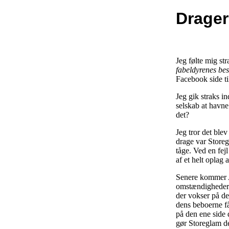
Drager
Jeg følte mig s
fabeldyrenes bes
Facebook side ti
Jeg gik straks i
selskab at havne 
det?
Jeg tror det ble
drage var Storeg
tåge. Ved en fej
af et helt oplag 
Senere kommer A
omstændigheder d
der vokser på d
dens beboerne få
på den ene side
gør Storeglam d