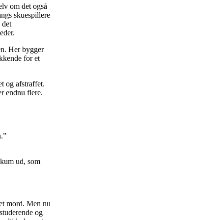
elv om det også
ngs skuespillere
 det
eder.
en. Her bygger
kkende for et
 og afstraffet.
r endnu flere.
.”
 skum ud, som
 et mord. Men nu
 studerende og