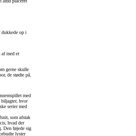
altid placeret
er dukkede op i
af med et
om gerne skulle
r, de stødte på.
ennemspillet med
 biljagter, hvor
nske serier med
fsnit, som afstak
cis, hvad der
g. Den føjede sig
orbudte lyster