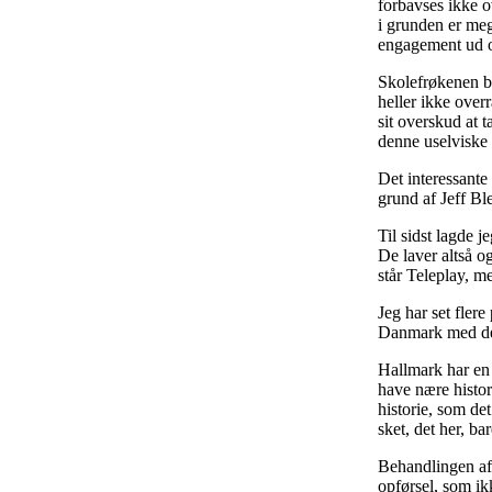
forbavses ikke o
i grunden er meg
engagement ud o
Skolefrøkenen bl
heller ikke over
sit overskud at t
denne uselviske
Det interessante 
grund af Jeff Bl
Til sidst lagde j
De laver altså og
står Teleplay, m
Jeg har set flere
Danmark med det
Hallmark har en 
have nære histor
historie, som de
sket, det her, bar
Behandlingen af
opførsel, som ik