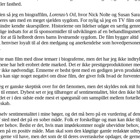
er fasthed.
en så jeg en biograffilm,
Lorenzo’s Oil
, hvor Nick Nolte og Susan Sar
 deres søn med en meget sjælden sygdom. For nylig så jeg en TV film o
re kendte skuespillere. Historierne om lidelser udgør en særlig genr
lige indsats for at få sponsormidler til udviklingen af en behandlingsmet
or at få helbredt deres barns livstruende sygdom. De film bygger altid 
henviser loyalt til al den medgang og anerkendelse som hovedpersonen 
.
te man film med disse temaer i biograferne, men det har jeg ikke indtry
ene har helt erobret dette marked. Det er ikke prestigeproduktioner med
r ikke nødvendigt. Emnerne er bedst tjent med en gedigen jævn produk
n kan sige noget negativt om disse film, der giver folk hvad de forventer
g er ganske skeptisk over for det fænomen, men det skyldes nok mit f
 til emnet. Dybest set er jeg tilhænger af sentimentalitet, blot den ikke b
det er i den sidste ende mest et spørgsmål om samspillet mellem fortælle
skab.
selv sentimentalitet i mine bøger, og det må bero på en vurdering af den
f sted med det på en sober måde. Folk er forskellige og man kan ikke til
ler behov. Bedst er det, hvis man imødekommer nogle ubevidste behov, 
en på en positiv måde. Man skal som den kløgtige gamle redaktør udtry
e gerne vil have, men det som de til deres overraskelse opdager, de gerne