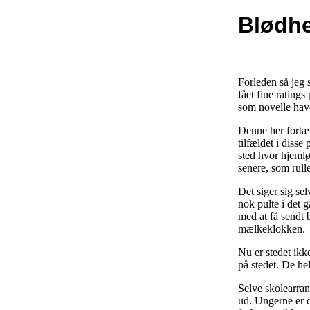
Blødhe
Forleden så jeg 
fået fine rating
som novelle havd
Denne her fortæl
tilfældet i disse
sted hvor hjemløs
senere, som rullet
Det siger sig sel
nok pulte i det g
med at få sendt 
mælkeklokken.
Nu er stedet ikk
på stedet. De he
Selve skolearran
ud. Ungerne er d