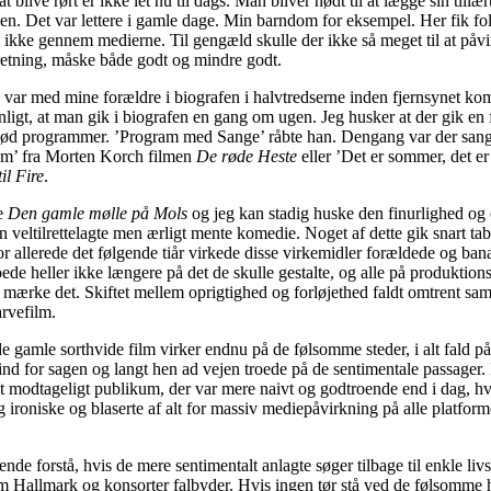
 at blive rørt er ikke let nu til dags. Man bliver nødt til at lægge sin till
n. Det var lettere i gamle dage. Min barndom for eksempel. Her fik fo
ld ikke gennem medierne. Til gengæld skulle der ikke så meget til at påvi
retning, måske både godt og mindre godt.
 var med mine forældre i biografen i halvtredserne inden fjernsynet k
ligt, at man gik i biografen en gang om ugen. Jeg husker at der gik en f
bød programmer. ’Program med Sange’ råbte han. Dengang var der sange 
him’ fra Morten Korch filmen
De røde Heste
eller ’Det er sommer, det er 
il Fire
.
e
Den gamle mølle på Mols
og jeg kan stadig huske den finurlighed og 
n veltilrettelagte men ærligt mente komedie. Noget af dette gik snart tabt
or allerede det følgende tiår virkede disse virkemidler forældede og bana
oede heller ikke længere på det de skulle gestalte, og alle på produktion
mærke det. Skiftet mellem oprigtighed og forløjethed faldt omtrent s
arvefilm.
de gamle sorthvide film virker endnu på de følsomme steder, i alt fald på
nd for sagen og langt hen ad vejen troede på de sentimentale passager.
 modtageligt publikum, der var mere naivt og godtroende end i dag, hvo
 ironiske og blaserte af alt for massiv mediepåvirkning på alle platform
ende forstå, hvis de mere sentimentalt anlagte søger tilbage til enkle li
m Hallmark og konsorter falbyder. Hvis ingen tør stå ved de følsomme h