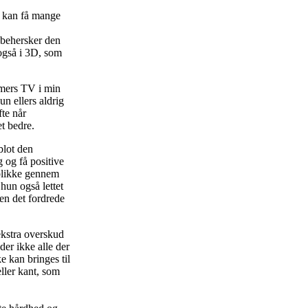
n kan få mange
 behersker den
også i 3D, som
mmers TV i min
n ellers aldrig
fte når
t bedre.
blot den
 og få positive
eblikke gennem
hun også lettet
en det fordrede
ekstra overskud
der ikke alle der
ke kan bringes til
ller kant, som