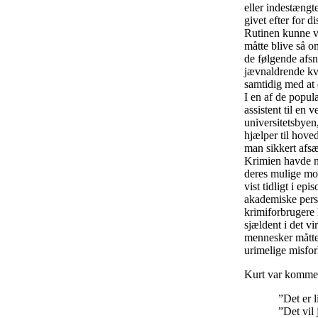
eller indestængt
givet efter for d
Rutinen kunne va
måtte blive så o
de følgende afsn
jævnaldrende kvi
samtidig med at 
I en af de popul
assistent til en
universitetsbyen
hjælper til hove
man sikkert afsæt
Krimien havde n
deres mulige mo
vist tidligt i e
akademiske person
krimiforbrugere
sjældent i det v
mennesker måtte 
urimelige misfor
Kurt var kommet t
”Det er lige f
”Det vil jeg g