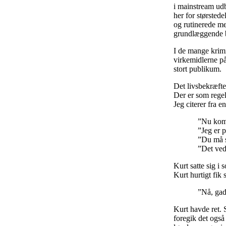
i mainstream udb
her for størsted
og rutinerede men
grundlæggende be
I de mange krim
virkemidlerne på
stort publikum.
Det livsbekræften
Der er som rege
Jeg citerer fra e
”Nu kommer d
”Jeg er på 
”Du må skynde d
”Det ved jeg 
Kurt satte sig 
Kurt hurtigt fik
”Nå, gad vide h
Kurt havde ret.
foregik det også