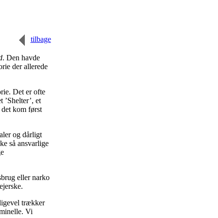
tilbage
d
. Den havde
orie der allerede
ie. Det er ofte
 ’Shelter’, et
 det kom først
aler og dårligt
kke så ansvarlige
ge
brug eller narko
ejerske.
ligevel trækker
minelle. Vi