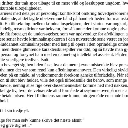
e drifter, der trak spor tilbage til en mere vild og løssluppen ungdom, 
iskutable tilbøjeligheder.
rieres med detaljer af personligt konfliktstof omkring hovedpersonern
mfattende, at det lagde ubekvemme bånd på handlefriheden for manuskrip
it. En tiltrækning mellem kriminalinspektøren, der i starten var ungkarl,
ndelig retsmediciner var bekvem, for så kunne der komme nogle private 
de fik foretaget de undersøgelser, som var nødvendige for afviklingen af
ære serier havde kriminalinspektøren i den nuværende serie været en j
 veluddannet kriminalinspektør med hang til opera i den oprindelige ombæ
, men denne glimrende karakterskuespiller var død, og så havde man gj
dperson og forsynet ham med en dannet og intellektuel assistent. På d
te yderligere tredive afsnit.
u bevæget sig hen i den fase, hvor de mere jævne mistænkte blev præs
tiv, men det var som regel kun afledningsmanøvrer. Den virkeligt skyl
pisoden på en måde, så vedkommende forekom ganske tilforladelig. Når s
 til slut blev fældet, ville det også tilfredsstille det behov, som mange
 havde, nemlig at se rige overklassemennesker komme ned med nakken.
irkelige liv, hvor de velnærede altid formåede at svømme ovenpå mens a
betale prisen. Her i fiktionens ramme kunne intrigen råde en smule bod
hold.
il sin tredje øl.
ør man selv kunne skrive det næste afsnit.”
ive dig ret i.”