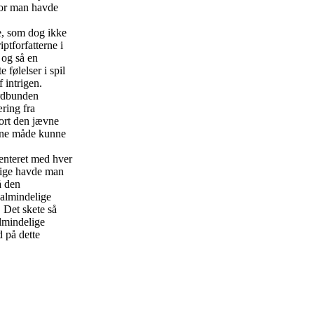
hvor man havde
e, som dog ikke
tforfatterne i
 og så en
følelser i spil
 intrigen.
ordbunden
ring fra
ort den jævne
enne måde kunne
enteret med hver
dige havde man
å den
 almindelige
 Det skete så
lmindelige
 på dette