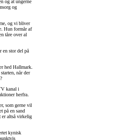
nen og at ungerne
omsorg og
e, og vi bliver
e. Hun formår af
n tåre over al
r en stor del på
 der hed Hallmark.
starten, når der
r?
TV kanal i
tioner herfra.
er, som gerne vil
et på en sand
er altså virkelig
rtet kynisk
punktvis