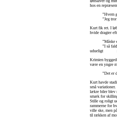
lønslaver og min
hos en repræsenta
”Hvem går de
”Jeg tror det
Kurt fik ret. I l
hvide dragter ef
”Måske er d
”I så fald kom
udueligt skvat
Krimien byggede 
være en yngre m
”Det er det 
Kurt havde stadi
små variationer. 
lækre biler blev
smæk for skilli
Stille og roligt 
rammerne for hv
ville ske, men p
til rækken af mo