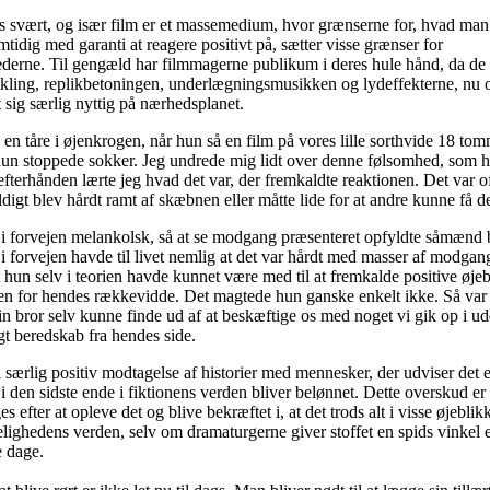
is svært, og især film er et massemedium, hvor grænserne for, hvad ma
tidig med garanti at reagere positivt på, sætter visse grænser for
erne. Til gengæld har filmmagerne publikum i deres hule hånd, da de
ikling, replikbetoningen, underlægningsmusikken og lydeffekterne, nu 
t sig særlig nyttig på nærhedsplanet.
 en tåre i øjenkrogen, når hun så en film på vores lille sorthvide 18 to
n stoppede sokker. Jeg undrede mig lidt over denne følsomhed, som hu
efterhånden lærte jeg hvad det var, der fremkaldte reaktionen. Det var o
igt blev hårdt ramt af skæbnen eller måtte lide for at andre kunne få de
i forvejen melankolsk, så at se modgang præsenteret opfyldte såmænd 
i forvejen havde til livet nemlig at det var hårdt med masser af modgang
t hun selv i teorien havde kunnet være med til at fremkalde positive øj
en for hendes rækkevidde. Det magtede hun ganske enkelt ikke. Så var 
in bror selv kunne finde ud af at beskæftige os med noget vi gik op i ud
gt beredskab fra hendes side.
 særlig positiv modtagelse af historier med mennesker, der udviser det 
 i den sidste ende i fiktionens verden bliver belønnet. Dette overskud er 
s efter at opleve det og blive bekræftet i, at det trods alt i visse øjeblik
kelighedens verden, selv om dramaturgerne giver stoffet en spids vinkel e
e dage.