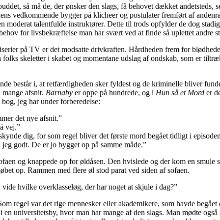
uddet, så må de, der ønsker den slags, få behovet dækket andetsteds, s
elens vedkommende bygger på klicheer og postulater fremført af andenra
 moderat talentfulde instruktører. Dette til trods opfylder de dog stadig
hov for livsbekræftelse man har svært ved at finde så uplettet andre st
iserier på TV er det modsatte drivkraften. Hårdheden frem for blødhed
 folks skeletter i skabet og momentane udslag af ondskab, som er tiltræ
de består i, at retfærdigheden sker fyldest og de kriminelle bliver fundet
l mange afsnit.
Barnaby
er oppe på hundrede, og i
Hun så et Mord
er de
n bog, jeg har under forberedelse:
et nye afsnit.”
vej.”
ig, for som regel bliver det første mord begået tidligt i episoden
godt. De er jo bygget op på samme måde.”
i sofaen og knappede op for øldåsen. Den hvislede og der kom en smule
 søbet op. Rammen med flere øl stod parat ved siden af sofaen.
vilke overklasseløg, der har noget at skjule i dag?”
 Som regel var det rige mennesker eller akademikere, som havde begået
 i en universitetsby, hvor man har mange af den slags. Man mødte også