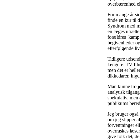
overbærenhed ell
For mange år sid
finde en kur til
Syndrom med mind
en læges utrætte
forældres kamp f
begivenheder og 
efterfølgende liv
Tidligere udsend
længere. TV film
men det er helle
dikkedarer. Inge
Man kunne tro je
analytisk tilgang
spekulativ, men 
publikums bered
Jeg bruger også 
om jeg slipper a
forventninger el
overraskes læser
give folk det, d