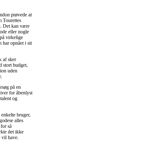
andon prøvede at
m Tourettes
e. Det kan være
ode eller nogle
på virkelige
har opnået i sit
k af sker
 stort budget,
tion uden
.
orsøg på en
liver for åbenlyst
talent og
 enkelte bruger,
godese alles
for så
kte det ikke
 vil have.