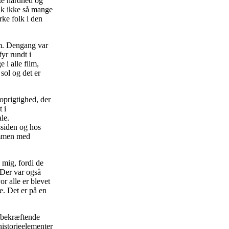
ærte hårdhed og
lk ikke så mange
rke folk i den
om. Dengang var
yr rundt i
i alle film,
sol og det er
oprigtighed, der
 i
le.
ssiden og hos
ammen med
 mig, fordi de
 Der var også
r alle er blevet
e. Det er på en
vsbekræftende
istorieelementer