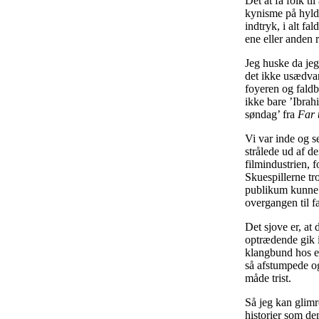
Det at få folk til
kynisme på hylde
indtryk, i alt fa
ene eller anden 
Jeg huske da jeg
det ikke usædvan
foyeren og fald
ikke bare ’Ibra
søndag’ fra
Far t
Vi var inde og s
strålede ud af de
filmindustrien, f
Skuespillerne tr
publikum kunne 
overgangen til f
Det sjove er, at 
optrædende gik i
klangbund hos et
så afstumpede og
måde trist.
Så jeg kan glimr
historier som de