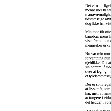
Det er naturligv
mennesker til sam
manøvremulighed
tidsmæssige afv
dog ikke har vis
Min mor fik ofte
barndom mens hu
viste frem, men 
mennesker uskyld
Nu var min mor 
forventning hun 
øjeblikke. Det a
sin adfærd lå ud
over at jeg og m
et følelsesmæssi
Der er som regel
af livskraft, som
har, men vi længe
at fungere i vir
det hedder i vor