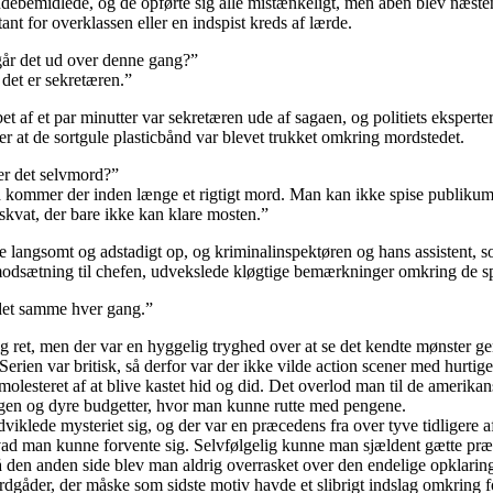
debemidlede, og de opførte sig alle mistænkeligt, men aben blev næsten 
nt for overklassen eller en indspist kreds af lærde.
t ud over denne gang?”
 er sekretæren.”
øbet af et par minutter var sekretæren ude af sagaen, og politiets ekspert
ter at de sortgule plasticbånd var blevet trukket omkring mordstedet.
et selvmord?”
mer der inden længe et rigtigt mord. Man kan ikke spise publikum 
, der bare ikke kan klare mosten.”
langsomt og adstadigt op, og kriminalinspektøren og hans assistent, s
odsætning til chefen, udvekslede kløgtige bemærkninger omkring de spo
samme hver gang.”
g ret, men der var en hyggelig tryghed over at se det kendte mønster g
Serien var britisk, så derfor var der ikke vilde action scener med hurtige
 molesteret af at blive kastet hid og did. Det overlod man til de amerika
ngen og dyre budgetter, hvor man kunne rutte med pengene.
udviklede mysteriet sig, og der var en præcedens fra over tyve tidligere a
ad man kunne forvente sig. Selvfølgelig kunne man sjældent gætte præ
å den anden side blev man aldrig overrasket over den endelige opklarin
rdgåder, der måske som sidste motiv havde et slibrigt indslag omkring f