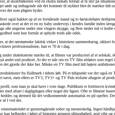
ver, at skolefrøkenen ved en ekstra indsats formår at få styr på situatio
et søde og indtagende når det kommer til stykket blot de mærker lidt 
ver det som pligten byder.
iver også bakket op af en forstående mand og to førskolebørn derhjemm
raskede over at der er en ny baby undervejs i hendes familie inden læng
age alle ungerne under sine vingers skygge, og flere steder må vi knibe e
 godhed som hun formår at opbyde trods alle odds.
er, at det rørstrømske faktisk virker i historiens sammenhæng, sikkert fo
eckners professionalisme, han er 70 år i dag.
eg under slutteksterne mærke til, at filmen var produceret af et selskab,
så andet end postkort. At der er tale om en TV film afsløres som regel i 
en det gjorde der ikke her. Måske en TV film med lidt højere ambitione
 produktioner fra Hallmark i tidens løb. På et tidspunkt var der også en 
 navn, men ellers er TV3, TV3+ og TV Puls trofaste aftagere af produk
profil, som man jo skal have i vore dage. Publikum er fortrinsvis kvind
ier med afsæt i dagligdagen eller noget der ligner. Ofte er filmene baser
t hedder, og dermed får det vedkommende automatisk en pil opefter. Det 
e så I ved det.
 emnematerialet er gennemgående sober og menneskelig. Ingen hårdhje
ke kan helbredes i løbet af historien gennem tålmodighed, god vilje og 