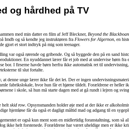
d og hårdhed på TV
sammen med min datter en film af Jeff Bleckner,
Beyond the Blackboar
s på Imdb og så kendte jeg instruktøren fra
Flowers for Algernon
, en hist
e gjort et stort indtryk på mig som teenager.
ling var også rørende og gribende. Og så byggede den på en sand histor
 produktioner. En nyuddannet lærer får et job med at undervise børn fra et
e bor. I firserne havde børn herfra ikke automatisk ret til undervisning,
eksterne til slut fortalte.
v, at denne unge lærer ikke får det let. Der er ingen undervisningsmateri
amle fabrikslokale, hvor hun får et hjørne tildelt. Forældrene er heller i
børnene i skole, så hun må starte dagen med at gå rundt i lejren og svin
e helt
skid row
. Opsynsmanden holder øje med at der ikke er alkoholmis
ldige hjemløse får da også et dagligt måltid mad og adgang til en sygepl
gementet er også kun ment som en midlertidig foranstaltning, som så al
og ikke helt forstenede. Forældrene har været uheldige men er ikke kri