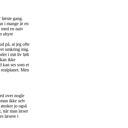
 første gang.
ar i mange år en
t med en naiv
om uhyre
d på, at jeg ofte
vet omkring mig.
er i mit liv følt
 kan ikke
ld kan ses som et
å realplanet. Men
hed over nogle
 man ikke selv
 ønsker jo også
t, når man læser
es læsere i