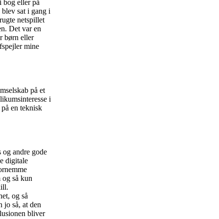
i bog eller på
blev sat i gang i
ugte netspillet
en. Det var en
r børn eller
fspejler mine
ilmselskab på et
likumsinteresse i
 på en teknisk
s og andre gode
 digitale
 fornemme
m og så kun
ll.
net, og så
 jo så, at den
llusionen bliver