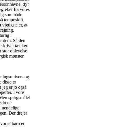
personnavne, dyr
egreber fra vores
 sig som både
så temposkift.
vigtigste er, at
rejning,
urlig i
ler dem. Så den
n skriver tænker
 stor oplevelse
rgisk mønster.
ldningsunivers og
e disse to
 jeg er jo også
pefter. I vore
. Men spørgsmålet
rødrene
 uendelige
igen. Der drejer
hvor et barn er