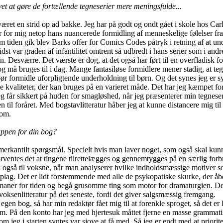
et at gøre de fortællende tegneserier mere meningsfulde...
været en strid op ad bakke. Jeg har på godt og ondt gået i skole hos Car
r for mig netop hans nuancerede formidling af menneskelige følelser fr
 tiden gik blev Barks offer for Comics Codes påtryk i retning af at und
sidst var graden af infantilitet omtrent så udbredt i hans serier som i andr
gn. Desværre. Det værste er dog, at det også har ført til en overfladisk
g må bruges til i dag. Mange fantasiløse formidlere mener stadig, at teg
bør formidle uforpligtende underholdning til børn. Og det synes jeg er s
e kvaliteter, der kan bruges på en varieret måde. Det har jeg kæmpet for
eg får sikkert på huden for smagløshed, når jeg præsenterer min tegnese
il foråret. Med bogstavlitteratur håber jeg at kunne distancere mig til
dom.
ppen for din bog?
 merkantilt spørgsmål. Specielt hvis man laver noget, som også skal kun
rventes det at tingene tilrettelægges og gennemtygges på en særlig forb
k også til voksne, når man analyserer hvilke indholdsmæssige motiver s
oplag. Det er lidt forstemmende med alle de psykopatiske skurke, der åb
romaner for tiden og begå grusomme ting som motor for dramaturgien. Det
voksenlitteratur på det seneste, fordi det giver salgsmæssig fremgang.
en bog, så har min redaktør fået mig til at forenkle sproget, så det er l
m. På den konto har jeg med hjertesuk måttet fjerne en masse grammati
m jeg i starten syntes var sjove at få med. Så jeg er endt med at priorit