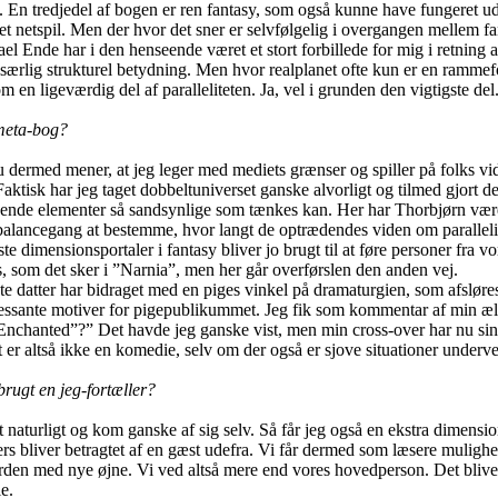
e. En tredjedel af bogen er ren fantasy, som også kunne have fungeret u
 et netspil. Men der hvor det sner er selvfølgelig i overgangen mellem fa
el Ende har i den henseende været et stort forbillede for mig i retning af
 særlig strukturel betydning. Men hvor realplanet ofte kun er en rammefo
m en ligeværdig del af paralleliteten. Ja, vel i grunden den vigtigste del
 meta-bog?
u dermed mener, at jeg leger med mediets grænser og spiller på folks v
ktisk har jeg taget dobbeltuniverset ganske alvorligt og tilmed gjort d
nde elementer så sandsynlige som tænkes kan. Her har Thorbjørn været 
alancegang at bestemme, hvor langt de optrædendes viden om parallelit
te dimensionsportaler i fantasy bliver jo brugt til at føre personer fra v
s, som det sker i ”Narnia”, men her går overførslen den anden vej.
 datter har bidraget med en piges vinkel på dramaturgien, som afsløres
ressante motiver for pigepublikummet. Jeg fik som kommentar af min æld
Enchanted”?” Det havde jeg ganske vist, men min cross-over har nu sin
t er altså ikke en komedie, selv om der også er sjove situationer underve
rugt en jeg-fortæller?
naturligt og kom ganske af sig selv. Så får jeg også en ekstra dimension
ers bliver betragtet af en gæst udefra. Vi får dermed som læsere mulighed
erden med nye øjne. Vi ved altså mere end vores hovedperson. Det blive
e.