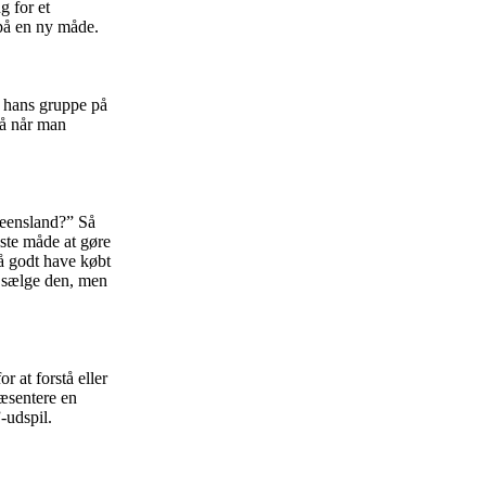
g for et
 på en ny måde.
r hans gruppe på
så når man
ueensland?” Så
gste måde at gøre
å godt have købt
l sælge den, men
r at forstå eller
ræsentere en
-udspil.