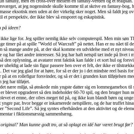
un fantasy, men en cross-over mellem en fantasy-verden og et realplan.
orsværget, at jeg nogensinde skulle komme til at skrive en fantasy-bog,
masse eksotisk men uden at der virkelig sker noget. Men så faldt jeg ove
il et perspektiv, der ikke blev så ensporet og eskapistisk.
 på ideen?
r ikke lige for. Jeg spiller nemlig ikke selv computerspil. Men min søn T
e timer på at spille ”World of Warcraft” på nettet. Han er nu nået til de
m så mange andre på, at der skal komme en udvidelse med et nyt nivea
 og har fået andre interesser. Så jeg har haft netspil tæt inde på livet i 
den oplysning, at avatarer rent faktisk kan falde i et sort hul og forsvi
er uheldig at lade sin figur passere hen over et felt, der ikke er tilstrække
Det var jeg glad for at høre, for så er der jo i det mindste reel basis for
 på at en rollefigur forsvinder, og så er det i grunden kun tilføjelsen m
 jeg har tilføjet.
i det nære miljø, så ønskede min yngste datter sig en lommegamebox til 
er blevet opgraderet så den indeholder 60-70 spil, og den bruger hun nu
blevet et emne, der ofres meget tid på, og ikke kun blandt børn og ung
t yngre par, hvor begge er inkarnerede netspillere, og de har truffet hi
der ”Second Life”. Så jeg syntes efterhånden at den aktivitet og de elem
mmentar i fiktionsmæssig sammenhæng.
 original? Man kunne godt tro, at så oplagt en idé har været brugt før?