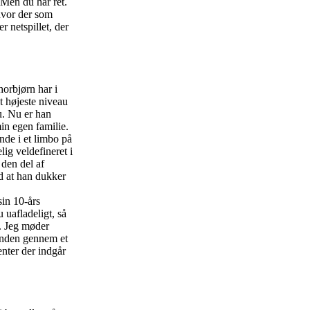
 Men du har ret.
 hvor der som
r netspillet, der
horbjørn har i
t højeste niveau
u. Nu er han
min egen familie.
nde i et limbo på
lig veldefineret i
 den del af
ed at han dukker
sin 10-års
 uafladeligt, så
e. Jeg møder
nanden gennem et
enter der indgår