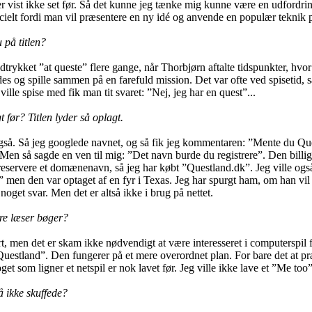
er vist ikke set før. Så det kunne jeg tænke mig kunne være en udfordrin
cielt fordi man vil præsentere en ny idé og anvende en populær teknik
på titlen?
dtrykket ”at queste” flere gange, når Thorbjørn aftalte tidspunkter, hvo
des og spille sammen på en farefuld mission. Det var ofte ved spisetid, 
ille spise med fik man tit svaret: ”Nej, jeg har en quest”...
 før? Titlen lyder så oplagt.
også. Så jeg googlede navnet, og så fik jeg kommentaren: ”Mente du Q
 Men så sagde en ven til mig: ”Det navn burde du registrere”. Den billi
 reservere et domænenavn, så jeg har købt ”Questland.dk”. Jeg ville ogs
men den var optaget af en fyr i Texas. Jeg har spurgt ham, om han vi
 noget svar. Men det er altså ikke i brug på nettet.
ere læser bøger?
, men det er skam ikke nødvendigt at være interesseret i computerspil fo
Questland”. Den fungerer på et mere overordnet plan. For bare det at p
t som ligner et netspil er nok lavet før. Jeg ville ikke lave et ”Me too”
å ikke skuffede?