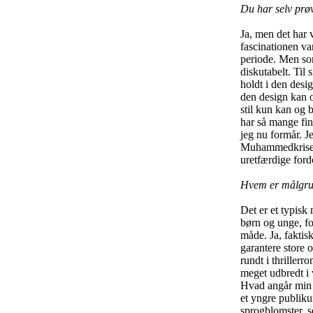
Du har selv prøv
Ja, men det har 
fascinationen va
periode. Men som
diskutabelt. Til 
holdt i den desi
den design kan o
stil kun kan og 
har så mange fin
jeg nu formår. J
Muhammedkrisen t
uretfærdige for
Hvem er målgru
Det er et typisk
børn og unge, fo
måde. Ja, faktis
garantere store 
rundt i thriller
meget udbredt i 
Hvad angår min eg
et yngre publiku
sprogblomster, so