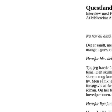
Questlan
Interview med F
Af bibliotekar 
Nu har du altså 
Det er sandt, me
mange tegneserier
Hvorfor blev det
Tja, jeg havde f
tema. Den skulle
skærmen og kom d
liv. Men så fik j
forsøgsvis at skr
roman. Og her b
hovedpersonen.
Hvorfor lige fan