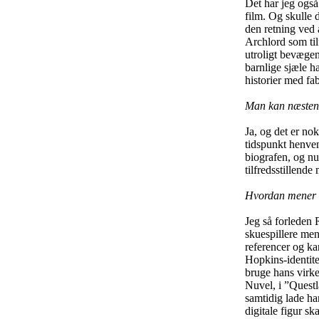
Det har jeg også 
film. Og skulle 
den retning ved 
Archlord som til
utroligt bevægen
barnlige sjæle h
historier med fa
Man kan næsten 
Ja, og det er nok
tidspunkt henven
biografen, og nu
tilfredsstillende
Hvordan mener
Jeg så forleden
skuespillere men
referencer og ka
Hopkins-identite
bruge hans virke
Nuvel, i ”Questla
samtidig lade ha
digitale figur sk