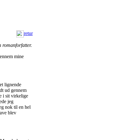
retur
m romanforfatter.
r gennem mine
et lignende
aldt ud gennem
i sit virkelige
ede jeg
eg nok til en hel
ave blev