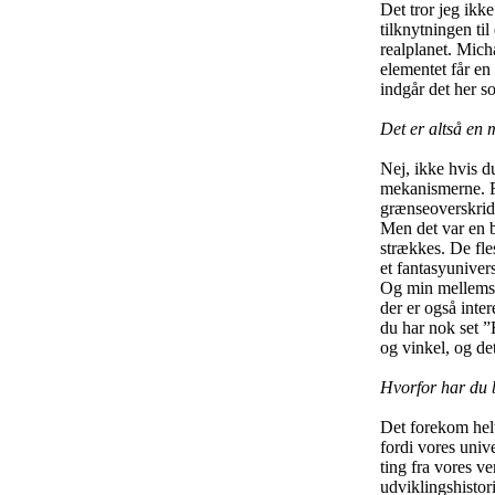
Det tror jeg ikk
tilknytningen til
realplanet. Micha
elementet får en
indgår det her so
Det er altså en
Nej, ikke hvis d
mekanismerne. Fa
grænseoverskride
Men det var en b
strækkes. De fles
et fantasyuniver
Og min mellemste
der er også inte
du har nok set ”
og vinkel, og de
Hvorfor har du b
Det forekom helt 
fordi vores univ
ting fra vores v
udviklingshistori