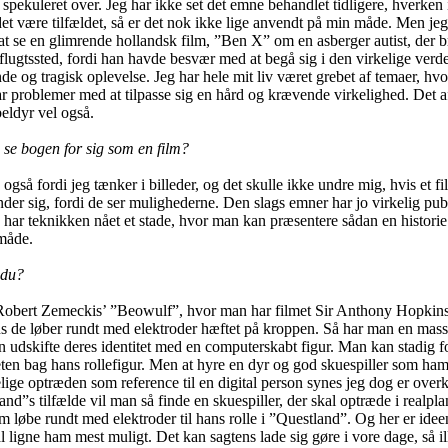
spekuleret over. Jeg har ikke set det emne behandlet tidligere, hverken 
det være tilfældet, så er det nok ikke lige anvendt på min måde. Men jeg 
at se en glimrende hollandsk film, ”Ben X” om en asberger autist, der br
flugtssted, fordi han havde besvær med at begå sig i den virkelige verd
de og tragisk oplevelse. Jeg har hele mit liv været grebet af temaer, hvo
ar problemer med at tilpasse sig en hård og krævende virkelighed. Det a
beldyr vel også.
se bogen for sig som en film?
 også fordi jeg tænker i billeder, og det skulle ikke undre mig, hvis et f
der sig, fordi de ser mulighederne. Den slags emner har jo virkelig pub
 har teknikken nået et stade, hvor man kan præsentere sådan en historie
 måde.
 du?
 Robert Zemeckis’ ”Beowulf”, hvor man har filmet Sir Anthony Hopkin
s de løber rundt med elektroder hæftet på kroppen. Så har man en masse
n udskifte deres identitet med en computerskabt figur. Man kan stadig
ten bag hans rollefigur. Men at hyre en dyr og god skuespiller som ha
lige optræden som reference til en digital person synes jeg dog er overki
nd”s tilfælde vil man så finde en skuespiller, der skal optræde i realpla
m løbe rundt med elektroder til hans rolle i ”Questland”. Og her er ideen
al ligne ham mest muligt. Det kan sagtens lade sig gøre i vore dage, så i