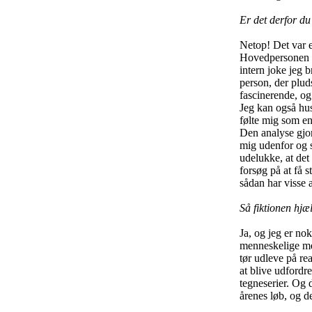
Er det derfor du
Netop! Det var e
Hovedpersonen er
intern joke jeg 
person, der plud
fascinerende, og 
Jeg kan også hus
følte mig som en
Den analyse gjord
mig udenfor og st
udelukke, at det 
forsøg på at få 
sådan har visse 
Så fiktionen hjæ
Ja, og jeg er no
menneskelige me
tør udleve på re
at blive udfordre
tegneserier. Og 
årenes løb, og de