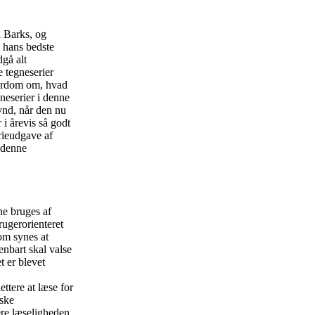
l Barks, og
a hans bedste
gå alt
e tegneserier
 fordom om, hvad
neserier i denne
ynd, når den nu
 i årevis så godt
rieudgave af
 denne
ne bruges af
rugerorienteret
om synes at
enbart skal valse
 er blevet
ettere at læse for
ske
ere læseligheden.