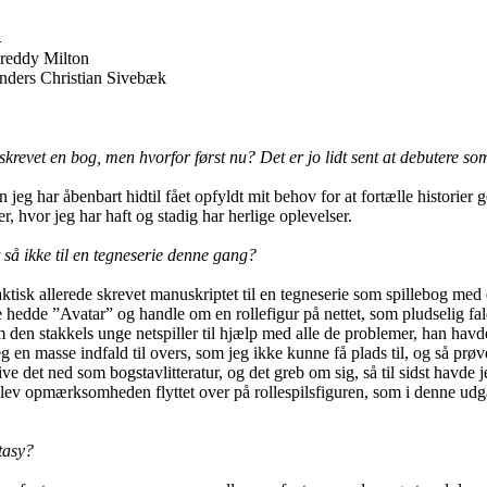
d
reddy Milton
Anders Christian Sivebæk
skrevet en bog, men hvorfor først nu? Det er jo lidt sent at debutere so
n jeg har åbenbart hidtil fået opfyldt mit behov for at fortælle historie
, hvor jeg har haft og stadig har herlige oplevelser.
 så ikke til en tegneserie denne gang?
aktisk allerede skrevet manuskriptet til en tegneserie som spillebog med 
 hedde ”Avatar” og handle om en rollefigur på nettet, som pludselig f
en stakkels unge netspiller til hjælp med alle de problemer, han havde 
eg en masse indfald til overs, som jeg ikke kunne få plads til, og så prøv
ive det ned som bogstavlitteratur, og det greb om sig, så til sidst havde j
lev opmærksomheden flyttet over på rollespilsfiguren, som i denne udg
tasy?