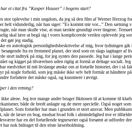
 har et citat fra ”Kasper Hauser” i bogens start?
n stor oplevelse i min ungdom, da jeg så den film af Werner Herzog for
 helt vidunderlig, når han siger: ”Es kommt mir vor...” Den sætning v
brugte, når man skulle vise, at man tænkte grundigt over tingene. Temae
selig skal lære at begå sig i vores komplicerede verden oplevede jeg s
det gør jeg stadig.
ke en astrologisk personlighedsbeskrivelse af mig, hvor tydningen gik u
 besøgende fra en fremmed planet, der stod som en slags iagttager af li
e stort indtryk på mig, for jeg syntes den passede. Jeg har i lange period
ået og kigget på tilværelsen uden rigtig at formå at deltage socialt. Jeg
har medvirket til mit livslange ønske om at fortælle historier, der i så fa
styr på nogle forhold, som jeg måske ikke selv helt formår at håndtere p
andre forfattere det måske også, og kunstnere i øvrigt.
lper i den retning?
k ikke alene. Jeg tror mange andre bruger fiktionen til at komme til klar
kanismer, både de bredt anlagte og de mere specielle. Også noget som
alplanet. Som fortæller har man i grunden et stort ansvar. Men publikum
t, når de læser en bog, modsat hvad folk i almindelighed tror er tilfælde
desværre har en del fortællende tegneserier også forsømt at udfordre der
t har nok bidraget til den triste læserholdning.