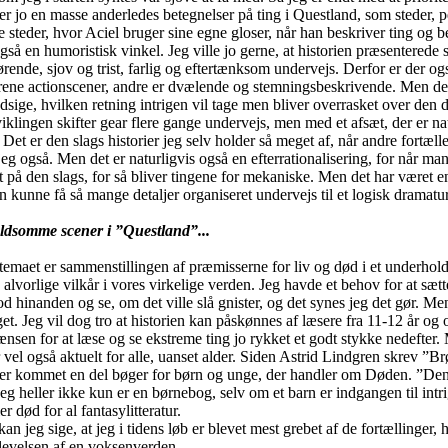
er jo en masse anderledes betegnelser på ting i Questland, som steder, 
e steder, hvor Aciel bruger sine egne gloser, når han beskriver ting og b
også en humoristisk vinkel. Jeg ville jo gerne, at historien præsenterede
ende, sjov og trist, farlig og eftertænksom undervejs. Derfor er der og
 rene actionscener, andre er dvælende og stemningsbeskrivende. Men det 
dsige, hvilken retning intrigen vil tage men bliver overrasket over den d
viklingen skifter gear flere gange undervejs, men med et afsæt, der er nat
 Det er den slags historier jeg selv holder så meget af, når andre fortæl
eg også. Men det er naturligvis også en efterrationalisering, for når ma
 på den slags, for så bliver tingene for mekaniske. Men det har været en
n kunne få så mange detaljer organiseret undervejs til et logisk dramatu
oldsomme scener i ”Questland”...
r temaet er sammenstillingen af præmisserne for liv og død i et underho
 alvorlige vilkår i vores virkelige verden. Jeg havde et behov for at sætt
d hinanden og se, om det ville slå gnister, og det synes jeg det gør. Men
et. Jeg vil dog tro at historien kan påskønnes af læsere fra 11-12 år og o
ænsen for at læse og se ekstreme ting jo rykket et godt stykke nedefter
 vel også aktuelt for alle, uanset alder. Siden Astrid Lindgren skrev ”B
der kommet en del bøger for børn og unge, der handler om Døden. ”Den
jeg heller ikke kun er en børnebog, selv om et barn er indgangen til intr
er død for al fantasylitteratur.
an jeg sige, at jeg i tidens løb er blevet mest grebet af de fortællinger, 
levelsen af en voksenverden.