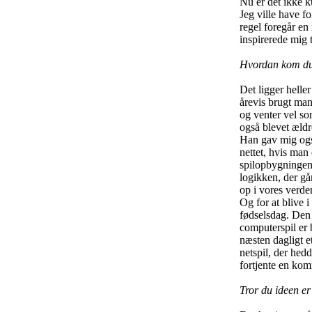
Nu er det ikke k
Jeg ville have f
regel foregår en 
inspirerede mig t
Hvordan kom du
Det ligger helle
årevis brugt mang
og venter vel so
også blevet ældre
Han gav mig også 
nettet, hvis man 
spilopbygningen. 
logikken, der går
op i vores verden
Og for at blive 
fødselsdag. Den 
computerspil er 
næsten dagligt e
netspil, der hed
fortjente en ko
Tror du ideen er