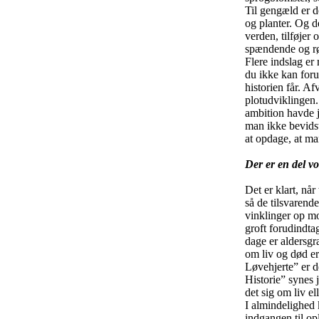
Til gengæld er d
og planter. Og d
verden, tilføjer 
spændende og rør
Flere indslag er
du ikke kan foru
historien får. Af
plotudviklingen.
ambition havde j
man ikke bevidst
at opdage, at ma
Der er en del v
Det er klart, nå
så de tilsvarende
vinklinger op mo
groft forudindtag
dage er aldersgr
om liv og død er
Løvehjerte” er 
Historie” synes 
det sig om liv ell
I almindelighed k
indgangen til op