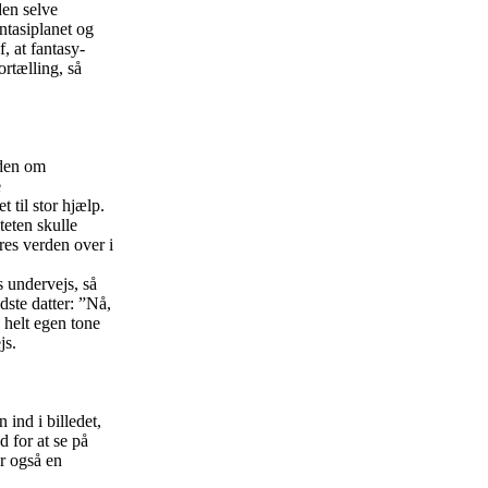
den selve
ntasiplanet og
, at fantasy-
rtælling, så
.
iden om
e
til stor hjælp.
eten skulle
ores verden over i
 undervejs, så
ste datter: ”Nå,
 helt egen tone
js.
 ind i billedet,
 for at se på
r også en