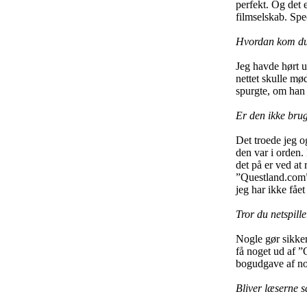
perfekt. Og det 
filmselskab. Spe
Hvordan kom du 
Jeg havde hørt u
nettet skulle mø
spurgte, om han v
Er den ikke brugt
Det troede jeg 
den var i orden.
det på er ved at
”Questland.com” 
jeg har ikke fået
Tror du netspill
Nogle gør sikkert
få noget ud af ”
bogudgave af noge
Bliver læserne s