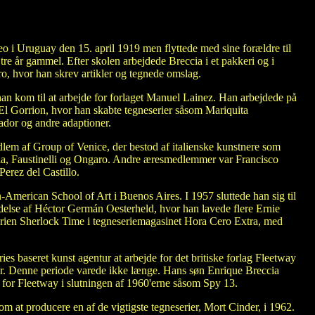
o i Uruguay den 15. april 1919 men flyttede med sine forældre til
tre år gammel. Efter skolen arbejdede Breccia i et pakkeri og i
ro, hvor han skrev artikler og tegnede omslag.
han kom til at arbejde for forlaget Manuel Lainez. Han arbejdede på
El Gorrion, hvor han skabte tegneserier såsom Mariquita
dor og andre adaptioner.
dlem af Group of Venice, der bestod af italienske kunstnere som
ia, Faustinelli og Ongaro. Andre æresmedlemmer var Francisco
erez del Castillo.
merican School of Art i Buenos Aires. I 1957 sluttede han sig til
edelse af Héctor Germán Oesterheld, hvor han lavede flere Ernie
 serien Sherlock Time i tegneseriemagasinet Hora Cero Extra, med
es baseret kunst agentur at arbejde for det britiske forlag Fleetway
er. Denne periode varede ikke længe. Hans søn Enrique Breccia
er for Fleetway i slutningen af 1960'erne såsom Spy 13.
 at producere en af de vigtigste tegneserier, Mort Cinder, i 1962.