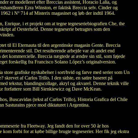
nder er modelleret efter Breccias assistent, Horacio Lalia, og
tshandleren Ezra Winston, er faktisk Breccia selv. Cinder og
 1962 i Nº 714 af Misterix magasinet og løb der indtil 1964.
n, Enrique, i et projekt om at tegne tegneseriebiografien Che, the
kript af Oesterheld. Denne tegneserie betragtes som den
svinden.
et til El Eternauta til den argentinske magasin Gente. Breccia
rimenterende stil. Det resulterende arbejde var alt andet end
 det kommercielle. Breccia nægtede at ændre sin stil, som føjede
meget forskellig fra Francisco Solano López’s originalversion.
ia store grafiske nyskabelser i sort/hvid og farve med serier som Un
 skrevet af Carlos Trillo. I den sidste, en satire baseret på
ed tekstur, blandingscollage, akryl og akvarel. Denne teknik ville
lske forfattere som Bill Sienkiewicz og Dave McKean.
os, Buscavidas (tekst af Carlos Trillo), Historia Grafica del Chile
an Sasturains pjece mod diktaturet i Argentina.
lommeserie fra Fleetway. Jeg fandt den for over 50 år hos
 kom forbi for at købe billige brugte tegneserier. Her fik jeg ekstra