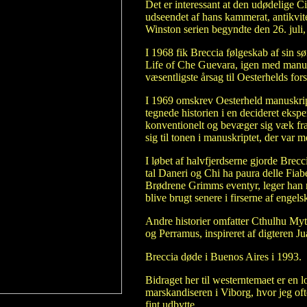
Det er interessant at den udødelige Ci
udseendet af hans kammerat, antikvite
Winston serien begyndte den 26. juli,
I 1968 fik Breccia følgeskab af sin sø
Life of Che Guevara, igen med manus
væsentligste årsag til Oesterhelds for
I 1969 omskrev Oesterheld manuskript
tegnede historien i en decideret ekspe
konventionelt og bevæger sig væk fra
sig til tonen i manuskriptet, der var 
I løbet af halvfjerdserne gjorde Brecc
tal Daneri og Chi ha paura delle Fiabe?
Brødrene Grimms eventyr, leger han m
blive brugt senere i firserne af enge
Andre historier omfatter Cthulhu Myth
og Perramus, inspireret af digteren Ju
Breccia døde i Buenos Aires i 1993.
Bidraget her til westerntemaet er en 
marskandiseren i Viborg, hvor jeg ofte
fint udbytte.