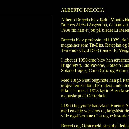
ALBERTO BRECCIA
Alberto Breccia blev født i Montevide
Buenos Aires i Argentina, da han var 
1938 fik han et job på bladet El Rese
Breccia blev professionel i 1939, da 
magasiner som Tit-Bits, Rataplán og 
Terremoto, Kid Río Grande, El Venga
I løbet af 1950'erne blev han æresme
Hugo Pratt, Ido Pavone, Horacio Lal
Solano López, Carlo Cruz og Arturo P
Med Hugo Pratt begyndte han på Pan-A
udgiveren Editorial Frontera under l
Pike historier. I 1958 kørte Breccia
manuskript af Oesterheld.
I 1960 begyndte han via et Buenos Ari
med enkelte westerns og krigshistori
ville også komme til at tegne histori
Breccia og Oesterheld samarbejdede om